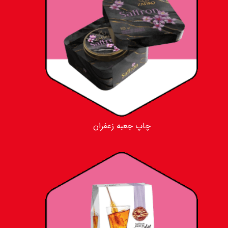
چاپ جعبه زعفران