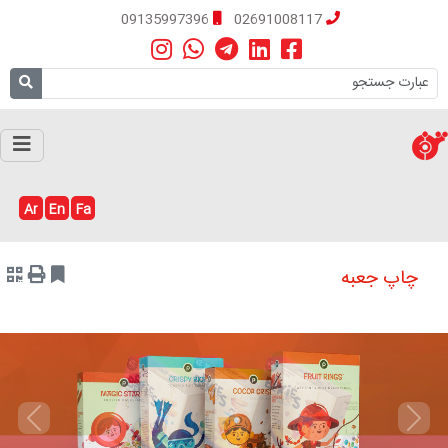
09135997396
02691008117
Ar
En
Fa
چاپ جعبه