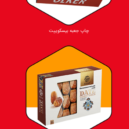
چاپ جعبه بیسکوییت