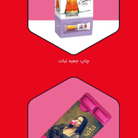
چاپ جعبه نبات