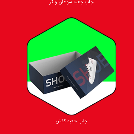
چاپ جعبه سوهان و گز
چاپ جعبه کفش