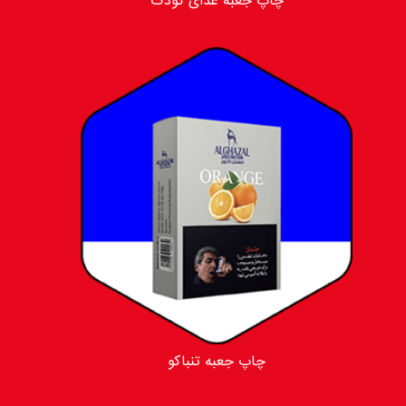
چاپ جعبه غذای کودک
چاپ جعبه تنباکو