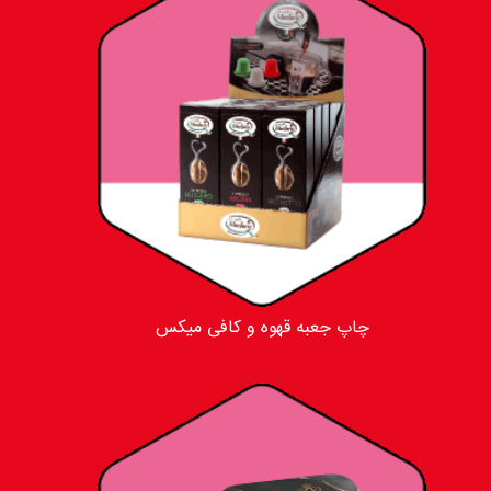
چاپ جعبه قهوه و کافی میکس