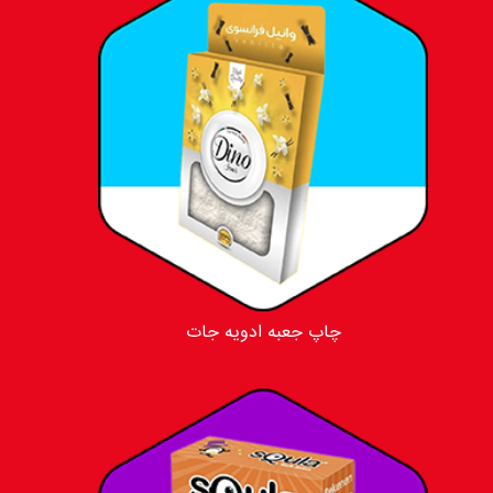
چاپ جعبه ادویه جات