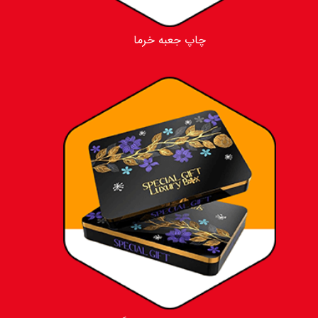
چاپ جعبه خرما