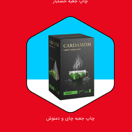
چاپ جعبه خشکبار
چاپ جعبه چای و دمنوش