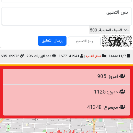
عدد الأحرف المتبقية:
500
إرسال التعليق
1444/11/7 |
صنع العلب
|
1677141941 |
عدد الزيارات: 296 |
1685169975
امروز: 905
دیروز: 1125
مجموع: 41348