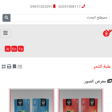
09051263291
02691008117
Ar
En
Fa
علبة التمر
معرض الصور: