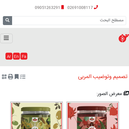
09051263291
02691008117
Ar
En
Fa
تصمیم وتوضیب المربی
معرض الصور: