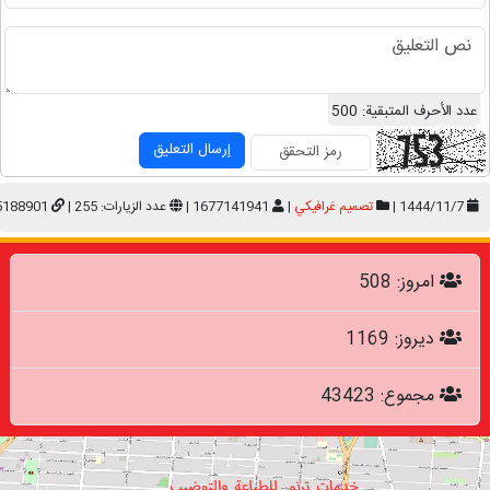
عدد الأحرف المتبقية:
500
إرسال التعليق
1444/11/7 |
تصمیم غرافیکي
|
1677141941 |
عدد الزيارات: 255 |
5188901
امروز: 508
دیروز: 1169
مجموع: 43423