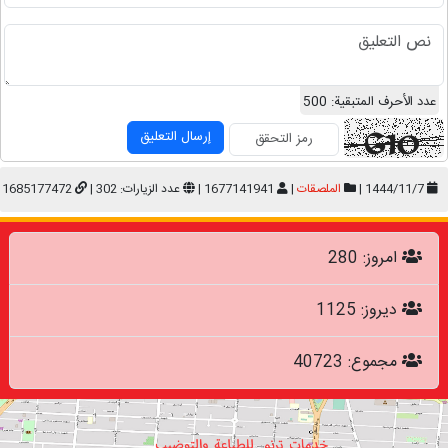
عدد الأحرف المتبقية:
500
إرسال التعليق
1444/11/7 |
الملصقات
|
1677141941 |
عدد الزيارات: 302 |
1685177472
امروز: 280
دیروز: 1125
مجموع: 40723