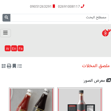
09051263291
02691008117
Ar
En
Fa
ملصق المخلات
معرض الصور: