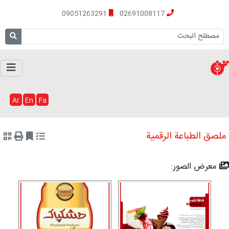
09051263291
02691008117
Ar
En
Fa
ملصق الطباعة الرقمیة
معرض الصور: