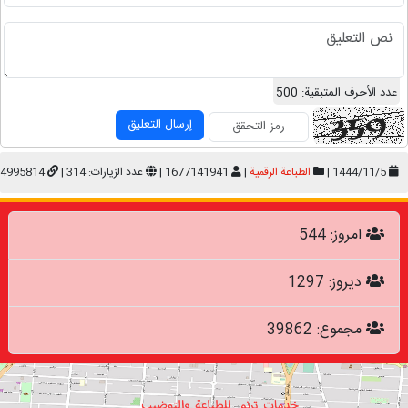
عدد الأحرف المتبقية:
500
إرسال التعليق
1444/11/5 |
الطباعة الرقمیة
|
1677141941 |
عدد الزيارات: 314 |
4995814
امروز: 544
دیروز: 1297
مجموع: 39862